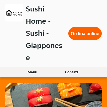
Passa
Sushi
al
contenuto
Home -
principale
Sushi -
Ordina online
Giappones
e
Menu
Contatti